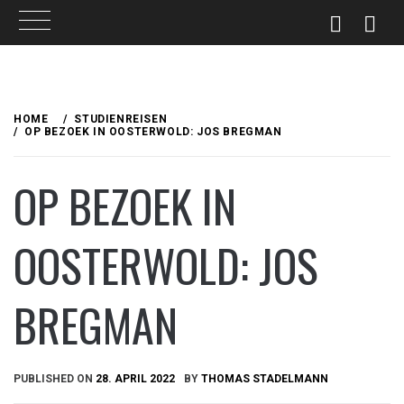
Skip
to
HOME
STUDIENREISEN
content
OP BEZOEK IN OOSTERWOLD: JOS BREGMAN
OP BEZOEK IN
OOSTERWOLD: JOS
BREGMAN
PUBLISHED ON
28. APRIL 2022
BY
THOMAS STADELMANN