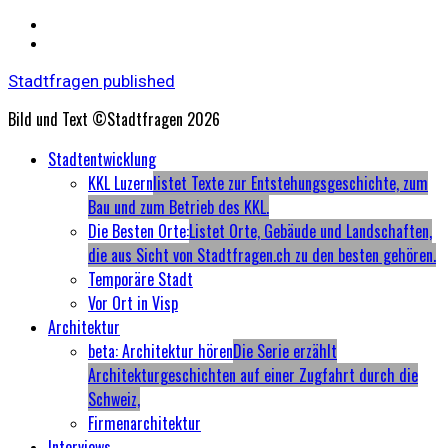
Stadtfragen published
Bild und Text ©Stadtfragen 2026
Primary
Stadtentwicklung
Menu
KKL Luzern
listet Texte zur Entstehungsgeschichte, zum
Bau und zum Betrieb des KKL.
Die Besten Orte:
Listet Orte, Gebäude und Landschaften,
die aus Sicht von Stadtfragen.ch zu den besten gehören.
Temporäre Stadt
Vor Ort in Visp
Architektur
beta: Architektur hören
Die Serie erzählt
Architekturgeschichten auf einer Zugfahrt durch die
Schweiz,
Firmenarchitektur
Interviews