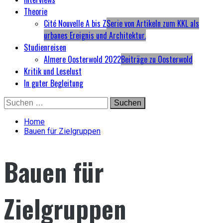
Theorie
Cité Nouvelle A bis Z
Serie von Artikeln zum KKL als
urbanes Ereignis und Architektur.
Studienreisen
Almere Oosterwold 2022
Beiträge zu Oosterwold
Kritik und Leselust
In guter Begleitung
Skip
Suchen
to
nach:
content
Home
Bauen für Zielgruppen
Bauen für
Zielgruppen