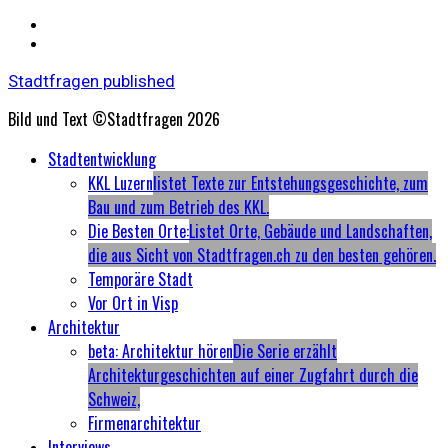
Stadtfragen published
Bild und Text ©Stadtfragen 2026
Primary
Stadtentwicklung
Menu
KKL Luzern
listet Texte zur Entstehungsgeschichte, zum
Bau und zum Betrieb des KKL.
Die Besten Orte:
Listet Orte, Gebäude und Landschaften,
die aus Sicht von Stadtfragen.ch zu den besten gehören.
Temporäre Stadt
Vor Ort in Visp
Architektur
beta: Architektur hören
Die Serie erzählt
Architekturgeschichten auf einer Zugfahrt durch die
Schweiz,
Firmenarchitektur
Interviews