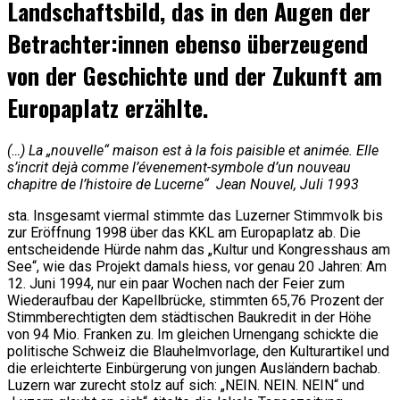
Landschaftsbild, das in den Augen der
Betrachter:innen ebenso überzeugend
von der Geschichte und der Zukunft am
Europaplatz erzählte.
(…) La „nouvelle“ maison est à la fois paisible et animée. Elle
s’incrit dejà comme l’évenement-symbole d’un nouveau
chapitre de l’histoire de Lucerne“
Jean Nouvel, Juli 1993
sta. Insgesamt viermal stimmte das Luzerner Stimmvolk bis
zur Eröffnung 1998 über das KKL am Europaplatz ab. Die
entscheidende Hürde nahm das „Kultur und Kongresshaus am
See“, wie das Projekt damals hiess, vor genau 20 Jahren: Am
12. Juni 1994, nur ein paar Wochen nach der Feier zum
Wiederaufbau der Kapellbrücke, stimmten 65,76 Prozent der
Stimmberechtigten dem städtischen Baukredit in der Höhe
von 94 Mio. Franken zu. Im gleichen Urnengang schickte die
politische Schweiz die Blauhelmvorlage, den Kulturartikel und
die erleichterte Einbürgerung von jungen Ausländern bachab.
Luzern war zurecht stolz auf sich: „NEIN. NEIN. NEIN“ und