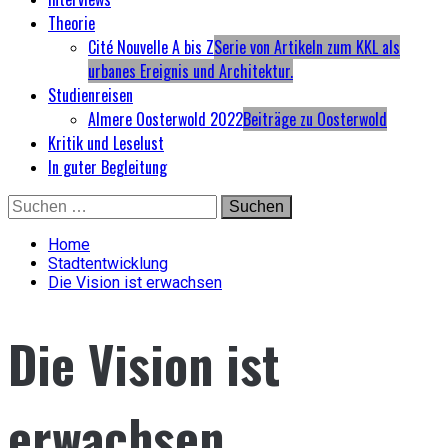
Theorie
Cité Nouvelle A bis Z
Serie von Artikeln zum KKL als
urbanes Ereignis und Architektur.
Studienreisen
Almere Oosterwold 2022
Beiträge zu Oosterwold
Kritik und Leselust
In guter Begleitung
Skip
Suchen
to
nach:
content
Home
Stadtentwicklung
Die Vision ist erwachsen
Die Vision ist
erwachsen