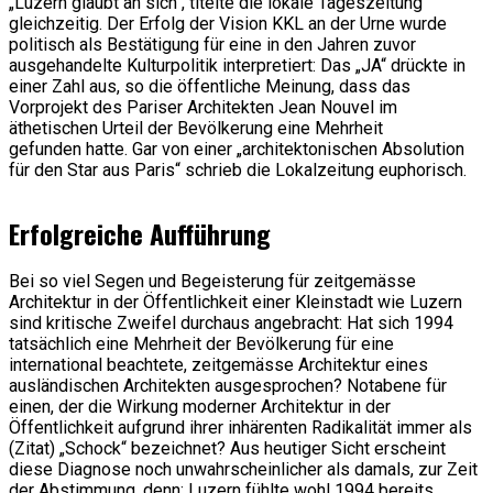
„Luzern glaubt an sich“, titelte die lokale Tageszeitung
gleichzeitig. Der Erfolg der Vision KKL an der Urne wurde
politisch als Bestätigung für eine in den Jahren zuvor
ausgehandelte Kulturpolitik interpretiert: Das „JA“ drückte in
einer Zahl aus, so die öffentliche Meinung, dass das
Vorprojekt des Pariser Architekten Jean Nouvel im
äthetischen Urteil der Bevölkerung eine Mehrheit
gefunden hatte. Gar von einer „architektonischen Absolution
für den Star aus Paris“ schrieb die Lokalzeitung euphorisch.
Erfolgreiche Aufführung
Bei so viel Segen und Begeisterung für zeitgemässe
Architektur in der Öffentlichkeit einer Kleinstadt wie Luzern
sind kritische Zweifel durchaus angebracht: Hat sich 1994
tatsächlich eine Mehrheit der Bevölkerung für eine
international beachtete, zeitgemässe Architektur eines
ausländischen Architekten ausgesprochen? Notabene für
einen, der die Wirkung moderner Architektur in der
Öffentlichkeit aufgrund ihrer inhärenten Radikalität immer als
(Zitat) „Schock“ bezeichnet? Aus heutiger Sicht erscheint
diese Diagnose noch unwahrscheinlicher als damals, zur Zeit
der Abstimmung, denn: Luzern fühlte wohl 1994 bereits