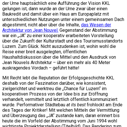
der Urne hauptsächlich eine Aufführung der Vision KKL
gelungen ist, dann wurde an der Urne zwar über einen
Baukredit und damit über ein Haus am Europaplatz mit
unterschiedlichen Nutzungen unter einem gemeinsamen Dach
abgestimmt; nicht aber über die Inhalte,
das Wesen der
Architektur von Jean Nouvel.
Gegenstand der Abstimmung
war ein „JA“ zu einer kooperativ erarbeiteten Vorstellung
über die Zukunft der Kulturstadt und des Tourismusstandorts
Luzern. Zum Glück. Nicht auszudenken ist, wohin wohl die
Reise einer breit ausgelegten, öffentlichen
Haushaltdiskussion über die Mittel und den Ausdruck von
Jean Nouvels Architektur – über ein mehr als 40 Meter
auskragendes Vordach – geführt hätte!
Mit Recht lebt die Reputation der Erfolgsgeschichte KKL
deshalb von der Faszination darüber, wie konsistent,
zielgerichtet und werktreu die „Chance für Luzern“ im
kooperativen Prozess von der Idee bis zur Eröffnung
verhandelt, vermittelt und letztlich öffentlich kommuniziert
wurde. Performativer Städtebau
at its best
frohlockt am Ende
des Tages der Kritiker! Mit welchen Mitteln der Vermittlung
und Überzeugung das „JA“ zustande kam, daran erinnert bis
heute die im Vorfeld der Abstimmung vom Juni 1994 wohl
wichtigste Projektdarstellung (Titelbild). Das Rendering zum