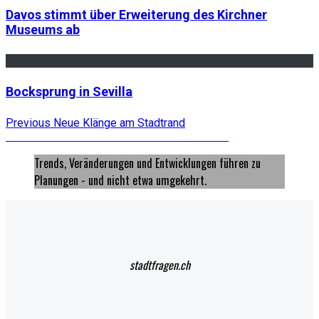
Davos stimmt über Erweiterung des Kirchner
Museums ab
Bocksprung in Sevilla
Beitragsnavigation
Previous
Previous
Neue Klänge am Stadtrand
Next
post:
Next
Der zerbrochene Monolith als Referenz
post:
Trends, Veränderungen und Entwicklungen führen zu
Planungen - und nicht etwa umgekehrt.
stadtfragen.ch