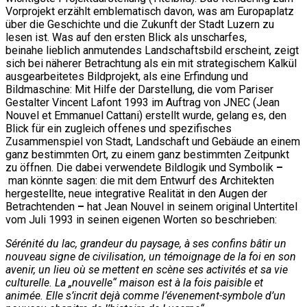
Vorprojekt erzählt emblematisch davon, was am Europaplatz
über die Geschichte und die Zukunft der Stadt Luzern zu
lesen ist. Was auf den ersten Blick als unscharfes,
beinahe lieblich anmutendes Landschaftsbild erscheint, zeigt
sich bei näherer Betrachtung als ein mit strategischem Kalkül
ausgearbeitetes Bildprojekt, als eine Erfindung und
Bildmaschine: Mit Hilfe der Darstellung, die vom Pariser
Gestalter Vincent Lafont 1993 im Auftrag von JNEC (Jean
Nouvel et Emmanuel Cattani) erstellt wurde, gelang es, den
Blick für ein zugleich offenes und spezifisches
Zusammenspiel von Stadt, Landschaft und Gebäude an einem
ganz bestimmten Ort, zu einem ganz bestimmten Zeitpunkt
zu öffnen. Die dabei verwendete Bildlogik und Symbolik
–
man könnte sagen: die mit dem Entwurf des Architekten
hergestellte, neue integrative Realität in den Augen der
Betrachtenden
–
hat Jean Nouvel in seinem original Untertitel
vom Juli 1993 in seinen eigenen Worten so beschrieben:
Sérénité du lac, grandeur du paysage, à ses confins bâtir un
nouveau signe de civilisation, un témoignage de la foi en son
avenir, un lieu où se mettent en scène ses activités et sa vie
culturelle. La „nouvelle“ maison est à la fois paisible et
animée. Elle s’incrit dejà comme l’évenement-symbole d’un