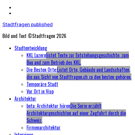
Stadtfragen published
Bild und Text ©Stadtfragen 2026
Primary
Stadtentwicklung
Menu
KKL Luzern
listet Texte zur Entstehungsgeschichte, zum
Bau und zum Betrieb des KKL.
Die Besten Orte:
Listet Orte, Gebäude und Landschaften,
die aus Sicht von Stadtfragen.ch zu den besten gehören.
Temporäre Stadt
Vor Ort in Visp
Architektur
beta: Architektur hören
Die Serie erzählt
Architekturgeschichten auf einer Zugfahrt durch die
Schweiz,
Firmenarchitektur
Interviews