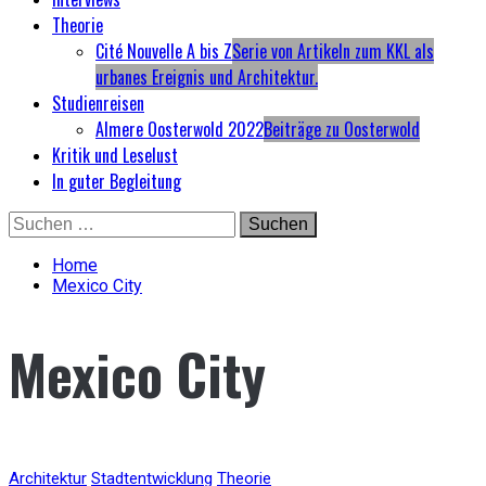
Theorie
Cité Nouvelle A bis Z
Serie von Artikeln zum KKL als
urbanes Ereignis und Architektur.
Studienreisen
Almere Oosterwold 2022
Beiträge zu Oosterwold
Kritik und Leselust
In guter Begleitung
Skip
Suchen
to
nach:
content
Home
Mexico City
Mexico City
Architektur
Stadtentwicklung
Theorie