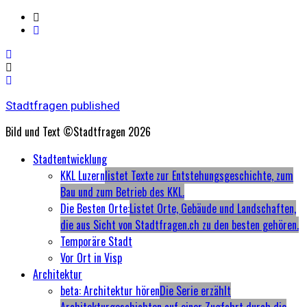
Stadtfragen published
Bild und Text ©Stadtfragen 2026
Primary
Stadtentwicklung
Menu
KKL Luzern
listet Texte zur Entstehungsgeschichte, zum
Bau und zum Betrieb des KKL.
Die Besten Orte:
Listet Orte, Gebäude und Landschaften,
die aus Sicht von Stadtfragen.ch zu den besten gehören.
Temporäre Stadt
Vor Ort in Visp
Architektur
beta: Architektur hören
Die Serie erzählt