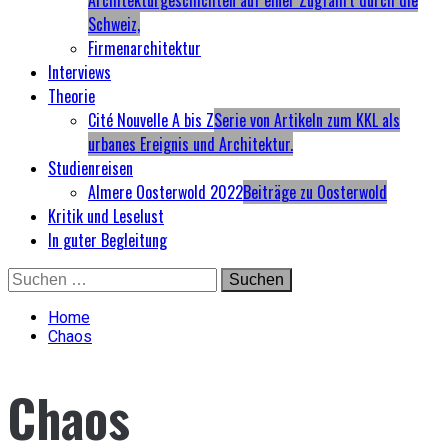
Architekturgeschichten auf einer Zugfahrt durch die
Schweiz,
Firmenarchitektur
Interviews
Theorie
Cité Nouvelle A bis Z
Serie von Artikeln zum KKL als
urbanes Ereignis und Architektur.
Studienreisen
Almere Oosterwold 2022
Beiträge zu Oosterwold
Kritik und Leselust
In guter Begleitung
Skip
Suchen
to
nach:
content
Home
Chaos
Chaos