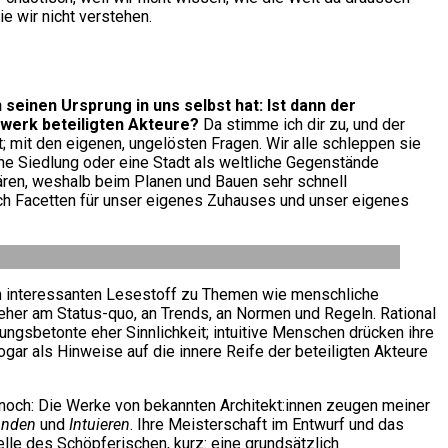
ie wir nicht verstehen.
einen Ursprung in uns selbst hat: Ist dann der
uwerk beteiligten Akteure?
Da stimme ich dir zu, und der
; mit den eigenen, ungelösten Fragen. Wir alle schleppen sie
 eine Siedlung oder eine Stadt als weltliche Gegenstände
ären, weshalb beim Planen und Bauen sehr schnell
uch Facetten für unser eigenes Zuhauses und unser eigenes
ch interessanten Lesestoff zu Themen wie menschliche
 eher am Status-quo, an Trends, an Normen und Regeln. Rational
ngsbetonte eher Sinnlichkeit; intuitive Menschen drücken ihre
gar als Hinweise auf die innere Reife der beteiligten Akteure
noch: Die Werke von bekannten Architekt:innen zeugen meiner
inden
und
Intuieren
. Ihre Meisterschaft im Entwurf und das
le des Schöpferischen, kurz: eine grundsätzlich