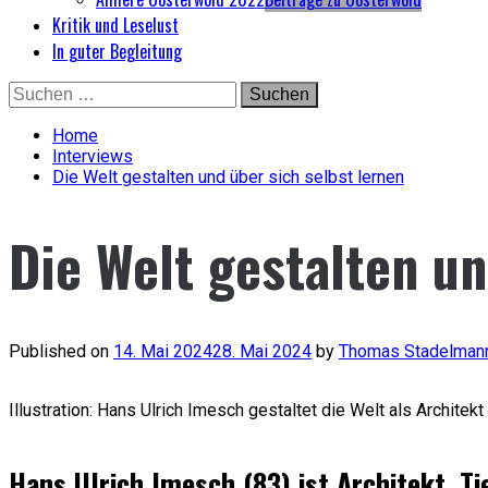
Kritik und Leselust
In guter Begleitung
Skip
Suchen
to
nach:
content
Home
Interviews
Die Welt gestalten und über sich selbst lernen
Die Welt gestalten un
Published on
14. Mai 2024
28. Mai 2024
by
Thomas Stadelman
Illustration: Hans Ulrich Imesch gestaltet die Welt als Archite
Hans Ulrich Imesch (83) ist Architekt, 