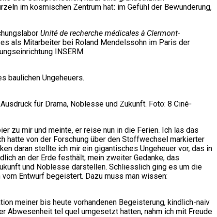
urzeln im kosmischen Zentrum hat
:
im Gefühl der Bewunderung,
schungslabor
Unité de recherche médicales à Clermont-
e es als Mitarbeiter bei Roland Mendelssohn im Paris der
lungseinrichtung INSERM.
nes baulichen Ungeheuers.
: Ausdruck für Drama, Noblesse und Zukunft. Foto: 8 Ciné-
 zu mir und meinte, er reise nun in die Ferien. Ich las das
ch hatte von der Forschung über den Stoffwechsel markierter
 daran stellte ich mir ein gigantisches Ungeheuer vor, das in
dlich an der Erde festhält; mein zweiter Gedanke, das
ukunft und Noblesse darstellen. Schliesslich ging es um die
n vom Entwurf begeistert. Dazu muss man wissen:
tion meiner bis heute vorhandenen Begeisterung, kindlich-naiv
r Abwesenheit tel quel umgesetzt hatten, nahm ich mit Freude