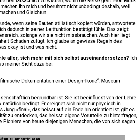
heinen tatsächlich zu wissen, wohin die Reise geht: Elon Musk
 machen ihn reich und berühmt: nicht unbedingt deshalb, weil
machen und Gleichtun.
würde, wenn seine Bauten stilistisch kopiert würden, antwortete
h dadurch in seiner Leitfunktion bestätigt fühle. Das zeigt:
reich, solange wir sie nicht missbrauchen. Auch hier liegt
chheit Schaden zufügt. Ich glaube an gewisse Regeln des
was okay ist und was nicht.
e aller, sich mehr mit sich selbst auseinandersetzen?
Ich
aus meiner Sicht dazu bei.
ne filmische Dokumentation einer Design-Ikone“, Museum
ssenschaftlich begründbar ist. Sie ist beeinflusst von der Lehre
türlich bedingt. Er ereignet sich nicht nur physisch in
ng «final», das heisst auf ein Ende hin orientiert ist, gilt es,
t zu entdecken, das heisst: eigene Vorurteile zu hinterfragen,
ie Pioniere von heute diejenigen Menschen, die von sich sagen
eiten zu emanzipieren.