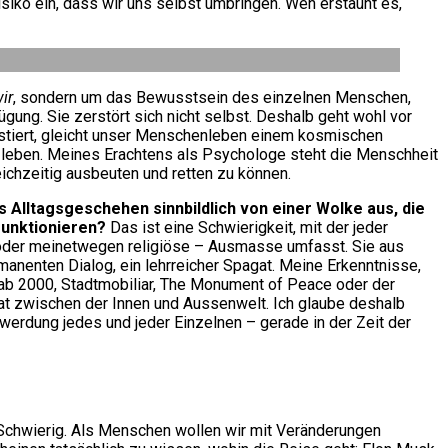
siko ein, dass wir uns selbst umbringen. Wen erstaunt es,
ir
, sondern um das Bewusstsein des einzelnen Menschen,
gung. Sie zerstört sich nicht selbst. Deshalb geht wohl vor
istiert, gleicht unser Menschenleben einem kosmischen
zu leben. Meines Erachtens als Psychologe steht die Menschheit
leichzeitig ausbeuten und retten zu können.
s Alltagsgeschehen sinnbildlich von einer Wolke aus, die
 funktionieren?
Das ist eine Schwierigkeit, mit der jeder
– oder meinetwegen religiöse – Ausmasse umfasst. Sie aus
manenten Dialog, ein lehrreicher Spagat. Meine Erkenntnisse,
ecab 2000, Stadtmobiliar, The Monument of Peace oder der
gat zwischen der Innen und Aussenwelt. Ich glaube deshalb
twerdung jedes und jeder Einzelnen – gerade in der Zeit der
Schwierig. Als Menschen wollen wir mit Veränderungen