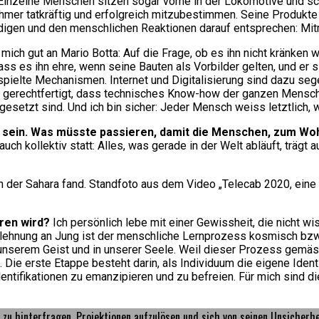
. Einzelne Menschen sitzen sogar vorne in der Lokomotive und sc
nehmer tatkräftig und erfolgreich mitzubestimmen. Seine Produkte
iedigen und den menschlichen Reaktionen darauf entsprechen: Mit
 mich gut an Mario Botta: Auf die Frage, ob es ihn nicht kränken 
ss es ihn ehre, wenn seine Bauten als Vorbilder gelten, und er sic
lte Mechanismen. Internet und Digitalisierung sind dazu segens
 nie gerechtfertigt, dass technisches Know-how der ganzen Mens
esetzt sind. Und ich bin sicher: Jeder Mensch weiss letztlich, 
 sein. Was müsste passieren, damit die Menschen, zum Wohl
ch kollektiv statt: Alles, was gerade in der Welt abläuft, trägt 
 in der Sahara fand. Standfoto aus dem Video „Telecab 2020, ei
hren wird?
Ich persönlich lebe mit einer Gewissheit, die nicht wi
ehnung an Jung ist der menschliche Lernprozess kosmisch bzw. na
unserem Geist und in unserer Seele. Weil dieser Prozess gemäss Ju
 erste Etappe besteht darin, als Individuum die eigene Identitä
entifikationen zu emanzipieren und zu befreien. Für mich sind d
 zu hinterfragen, Projektionen aufzulösen und sich von seinen Unsicherh