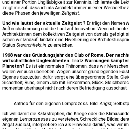
und einer Portion Ungläubigkeit zur Kenntnis. Ich lernte die L
zeigt mir auf, dass ich als Architekt immer in einer Wechselbe
diese Phasen den jeweiligen
Zeitgeist
.
Und wie lautet der aktuelle Zeitgeist ?
Er trägt den Namen
N
Aufbruchstimmung und die Lust auf Innovation. Wenn ich heute m
Architekt:innen dem kollektiven Zeitgeist von damals gefolgt 
sehen wir landauf, landab: eine Nivellierung der Architektursp
Status
Stararchitekt:in
zu erreichen.
1968 war das Gründungsjahr des Club of Rome.
Der nachh
wirtschaftliche Ungleichheiten. Trotz Warnungen kämpfen
Planeten?
Es ist ein normales Phänomen, dass wir Menschen An
wollen wir auch überleben. Wegen unserer grundlegenden Existen
Eigenes dazuzutun, dafür sorgt eine übergeordnete Stelle. Gle
Sicherheit, Ruhe, einem Job mit Einkommen, Glück, Gleichber
momentan überhaupt nicht nach deren Befriedigung ausschaut.
Antrieb für den eigenen Lernprozess. Bild:
Angst
, Selbst
Ich will damit die Katastrophen, die Kriege oder die Klimasü
eigenen Lernprozesses zu verstehen. Schreckliche Bilder, denen
Angst auslöst, interpretiere ich als Hinweise darauf, was wir 