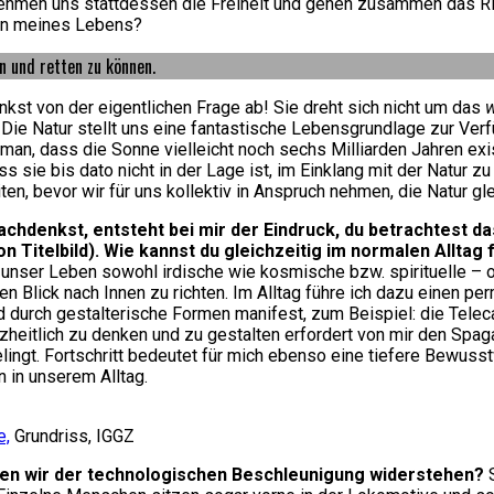
 nehmen uns stattdessen die Freiheit und gehen zusammen das Ri
inn meines Lebens?
n und retten zu können.
nkst von der eigentlichen Frage ab! Sie dreht sich nicht um das
w
 Die Natur stellt uns eine fantastische Lebensgrundlage zur Verfü
an, dass die Sonne vielleicht noch sechs Milliarden Jahren ex
 sie bis dato nicht in der Lage ist, im Einklang mit der Natur 
ten, bevor wir für uns kollektiv in Anspruch nehmen, die Natur g
chdenkst, entsteht bei mir der Eindruck, du betrachtest da
n Titelbild). Wie kannst du gleichzeitig im normalen Alltag
nd unser Leben sowohl irdische wie kosmische bzw. spirituelle 
 Blick nach Innen zu richten. Im Alltag führe ich dazu einen per
und durch gestalterische Formen manifest, zum Beispiel: die Tel
nzheitlich zu denken und zu gestalten erfordert von mir den Spa
elingt. Fortschritt bedeutet für mich ebenso eine tiefere Bewuss
 in unserem Alltag.
e,
Grundriss, IGGZ
llen wir der technologischen Beschleunigung widerstehen?