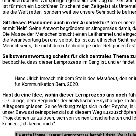
mithalten können: Wir springen gerne auf den Zug der Zeit auf
ist für mich ein Lockführer. Er scheint den Zeitgeist als Unter
sie die Welt retten, sondern weil sie unsere Sehnsüchte befr
Gilt dieses Phänomen auch in der Architektur?
Ich erinnere
er mit ‘Nein’. Seine Antwort begründete er sinngemäss damit, da
Die Masse der Menschen braucht einen Leithammel und eingespie
die Verantwortung bei uns selbst. Es ist aus ethischer Sicht
Menschseins, die nicht durch Technologie oder Religionen festg
Selbstverantwortung scheint für dich zentrales Thema zu
beobachte, dass dieser Lernprozess im Gang ist, und er findet au
Hans Ulrich Imesch mit dem Stein des
Marabout
, den er
für Kommunikation Bern, 2020.
Hast du eine Idee, wohin dieser Lernprozess uns noch fü
C.G. Jungs, dem Begründer der analytischen Psychologie. In Anl
Alltagsereignissen. Seine Wirkung zeigt sich in der Psyche, in 
unser Bewusstseinspotenzial auf diesem Weg auszuschöpfen. Die
Projektionen aufzulösen, sich von seinen Unsicherheiten und Id
können: „Ich kenne mich.“
Die erste Etappe unseres Lernprozesses besteht darin, Vorurteile