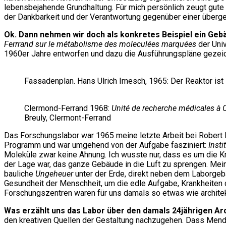
lebensbejahende Grundhaltung. Für mich persönlich zeugt gute
der Dankbarkeit und der Verantwortung gegenüber einer überg
Ok. Dann nehmen wir doch als konkretes Beispiel ein Geb
Ferrrand sur le métabolisme des moleculées marquées
der Univ
1960er Jahre entworfen und dazu die Ausführungspläne gezeich
Fassadenplan. Hans Ulrich Imesch, 1965: Der Reaktor ist 
Clermond-Ferrand 1968:
Unité de recherche médicales à
Breuly, Clermont-Ferrand
Das Forschungslabor war 1965 meine letzte Arbeit bei Robert Me
Programm und war umgehend von der Aufgabe fasziniert:
Inst
Moleküle zwar keine Ahnung. Ich wusste nur, dass es um die Kr
der Lage war, das ganze Gebäude in die Luft zu sprengen. Mein
bauliche
Ungeheuer
unter der Erde, direkt neben dem Laborgebä
Gesundheit der Menschheit, um die edle Aufgabe, Krankheiten
Forschungszentren waren für uns damals so etwas wie archite
Was erzählt uns das Labor über den damals 24jährigen Ar
den kreativen Quellen der Gestaltung nachzugehen. Dass Mend