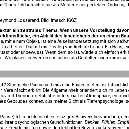
on Chaos. Ich betrachte sie als Muster einer perfekten Ordnung, d
 Reymond Losserand, Bild: Imesch IGGZ
ektur ein zentrales Thema. Wenn unsere Vorstellung davon s
jektionsfläche, ein Abbild des Innenlebens der an einem Ba
e, mit einem Objekt, ist eine Auseinandersetzung mit sich selbst
 zu arbeiten. Das ist ein Privileg von Architekt:innen: Ein Haus,
usst oder unbewusst. Wenn dem so ist, würde sich einfach erkl
n: Wir planen, entwerfen und bauen als Gestalter:innen immer a
ist?
Städtische Räume und einzelne Bauten bieten mir tatsächli
Vereinfacht erklärt: Die Allgemeinheit orientiert sich im Leben
siv mit Theorien; gefühlsbetonte schaffen Atmosphäre; empfindu
ines Gebäudes können, aus meiner Sicht als Tiefenpsychologe, so
Pause) Ich möchte nicht ein einziges Bauwerk hervorheben, den
nd ihrer psychologischen Grundfunktionen:
Denken
,
Fühlen
,
Empf
sse Freude am Tun sowie den lebhaften Bezug zur kreativen Quel