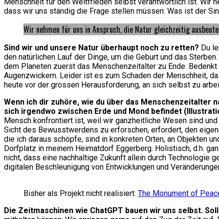
Menschheit für den Weltfrieden selbst verantwortlich ist. Wir
dass wir uns ständig die Frage stellen müssen: Was ist der S
Wir nehmen für uns in Anspruch, die Natur gleichzeitig ausbeute
Sind wir und unsere Natur überhaupt noch zu retten?
Du le
den natürlichen Lauf der Dinge, um die Geburt und das Sterben.
dem Planeten zuerst das Menschenzeitalter zu Ende. Bedenkt m
Augenzwickern. Leider ist es zum Schaden der Menschheit, dass
heute vor der grossen Herausforderung, an sich selbst zu arbei
Wenn ich dir zuhöre, wie du über das Menschenzeitalter na
sich irgendwo zwischen Erde und Mond befindet (Illustratio
Mensch konfrontiert ist, weil wir ganzheitliche Wesen sind u
Sicht des Bewusstwerdens zu erforschen, erfordert, den eigenen
die ich daraus schöpfe, sind in konkreten Orten, an Objekten 
Dorfplatz in meinem Heimatdorf Eggerberg. Holistisch, d.h. ga
nicht, dass eine nachhaltige Zukunft allein durch Technologie g
digitalen Beschleunigung von Entwicklungen und Veränderungen
Bisher als Projekt nicht realisiert:
The Monument of Peac
Die Zeitmaschinen wie ChatGPT bauen wir uns selbst. So