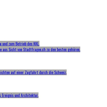
u und zum Betrieb des KKL.
ie aus Sicht von Stadtfragen.ch zu den besten gehören.
hichten auf einer Zugfahrt durch die Schweiz,
s Ereignis und Architektur.