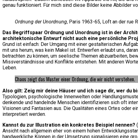
genau funktioniert. Für mich sind diese Bilder keine Abbilder v
Ordnung der Unordnung
, Paris 1963-65, Loft an der rue
Das Begriffspaar Ordnung und Unordnung ist in der Archit
architektonische Entwurf nicht auch eine persönliche Pro
Grund ist einfach: Der Umgang mit einer gestalterischen Aufgab
mit uns herum, was kein Makel ist. Entwerfen erlaubt uns, daran
betrachten zu können, um seelische Themen abzuarbeiten, bew
Missverständnisse und Konflikte entstehen. Mit anderen Worte
Leben.
Chaos zeigt das Muster einer Ordnung, die wir nicht verstehen.
Also gilt: Zeig mir deine Häuser und ich sage dir, wer du b
Typologien, psychologische Innenwelten oder Handlungsmuster. 
denkende und handelnde Menschen identifizieren sich oft inten
Visionen und Fantasien aus. Die Qualitäten eines Ortes oder e
interpretiert werden.
Kannst du zur Illustration ein konkretes Beispiel nennen?
(
Ansicht nach allgemein eher von einem hohen Entwicklungssta
handwerkliche Können in der Umsetzung signalisieren eine gro