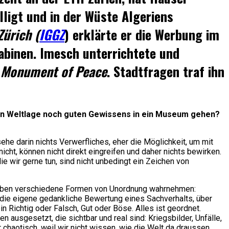
ligt und in der Wüste Algeriens
Zürich (
IGGZ
) erklärte er die Werbung im
kabinen. Imesch unterrichtete und
s
Monument of Peace
. Stadtfragen traf ihn
llen Weltlage noch guten Gewissens in ein Museum gehen?
e darin nichts Verwerfliches, eher die Möglichkeit, um mit
t, können nicht direkt eingreifen und daher nichts bewirken.
e wir gerne tun, sind nicht unbedingt ein Zeichen von
 Leben verschiedene Formen von Unordnung wahrnehmen:
 die eigene gedankliche Bewertung eines Sachverhalts, über
n Richtig oder Falsch, Gut oder Böse. Alles ist geordnet.
en ausgesetzt, die sichtbar und real sind: Kriegsbilder, Unfälle,
 chaotisch, weil wir nicht wissen, wie die Welt da draussen