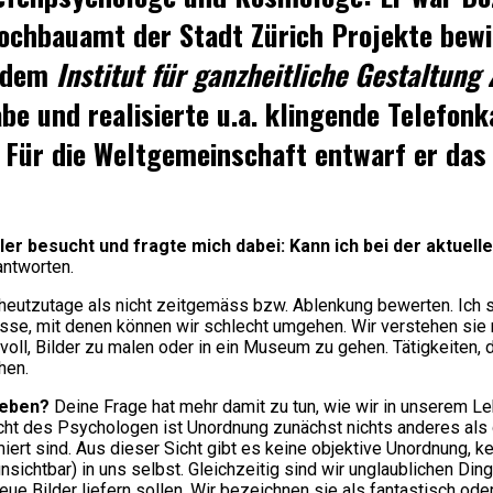
ochbauamt der Stadt Zürich Projekte bewil
t dem
Institut für ganzheitliche Gestaltung 
be und realisierte u.a. klingende Telefon
. Für die Weltgemeinschaft entwarf er da
er besucht und fragte mich dabei: Kann ich bei der aktue
antworten.
tzutage als nicht zeitgemäss bzw. Ablenkung bewerten. Ich seh
, mit denen können wir schlecht umgehen. Wir verstehen sie nich
l, Bilder zu malen oder in ein Museum zu gehen. Tätigkeiten, di
hen.
geben?
Deine Frage hat mehr damit zu tun, wie wir in unserem
icht des Psychologen ist Unordnung zunächst nichts anderes als
rt sind. Aus dieser Sicht gibt es keine objektive Unordnung, kei
nsichtbar) in uns selbst. Gleichzeitig sind wir unglaublichen Ding
e Bilder liefern sollen. Wir bezeichnen sie als fantastisch oder