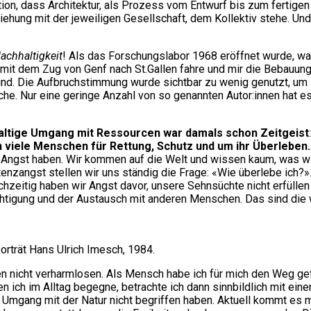
ektion, dass Architektur, als Prozess vom Entwurf bis zum ferti
ziehung mit der jeweiligen Gesellschaft, dem Kollektiv stehe. U
achhaltigkeit
! Als das Forschungslabor 1968 eröffnet wurde, war
it dem Zug von Genf nach St.Gallen fahre und mir die Bebauungen
sind. Die Aufbruchstimmung wurde sichtbar zu wenig genutzt, um
rache. Nur eine geringe Anzahl von so genannten Autor:innen hat 
altige Umgang mit Ressourcen war damals schon Zeitgeist
 viele Menschen für Rettung, Schutz und um ihr Überleben
gst haben. Wir kommen auf die Welt und wissen kaum, was wir hi
zangst stellen wir uns ständig die Frage: «Wie überlebe ich?». 
ichzeitig haben wir Angst davor, unsere Sehnsüchte nicht erfüll
echtigung und der Austausch mit anderen Menschen. Das sind di
porträt Hans Ulrich Imesch, 1984.
nden nicht verharmlosen. Als Mensch habe ich für mich den Weg
 ich im Alltag begegne, betrachte ich dann sinnbildlich mit ein
im Umgang mit der Natur nicht begriffen haben. Aktuell kommt es 