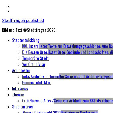
Stadtfragen published
Bild und Text ©Stadtfragen 2026
Primary
Stadtentwicklung
Menu
KKL Luzern
listet Texte zur Entstehungsgeschichte, zum Ba
Die Besten Orte:
Listet Orte, Gebäude und Landschaften, d
Temporäre Stadt
Vor Ort in Visp
Architektur
beta: Architektur hören
Die Serie erzählt Architekturgesc
Firmenarchitektur
Interviews
Theorie
Cité Nouvelle A bis Z
Serie von Artikeln zum KKL als urbane
Studienreisen
Almere Oosterwold 2022
Beiträge zu Oosterwold