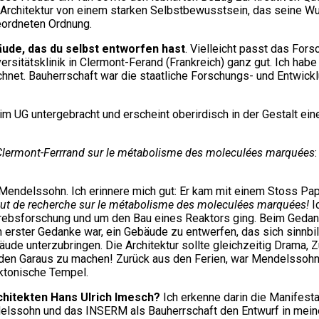
 Architektur von einem starken Selbstbewusstsein, das seine W
eordneten Ordnung.
äude, das du selbst entworfen hast
. Vielleicht passt das For
ersitätsklinik in Clermont-Ferand (Frankreich) ganz gut. Ich hab
net. Bauherrschaft war die staatliche Forschungs- und Entwick
im UG untergebracht und erscheint oberirdisch in der Gestalt ei
 Clermont-Ferrrand sur le métabolisme des moleculées marquées
ndelssohn. Ich erinnere mich gut: Er kam mit einem Stoss Papier
itut de recherche sur le métabolisme des moleculées marquées!
I
ebsforschung und um den Bau eines Reaktors ging. Beim Gedanken
 erster Gedanke war, ein Gebäude zu entwerfen, das sich sinnbil
ude unterzubringen. Die Architektur sollte gleichzeitig Drama, Z
 den Garaus zu machen! Zurück aus den Ferien, war Mendelssoh
ktonische Tempel.
chitekten Hans Ulrich Imesch?
Ich erkenne darin die Manifesta
elssohn und das INSERM als Bauherrschaft den Entwurf in meine