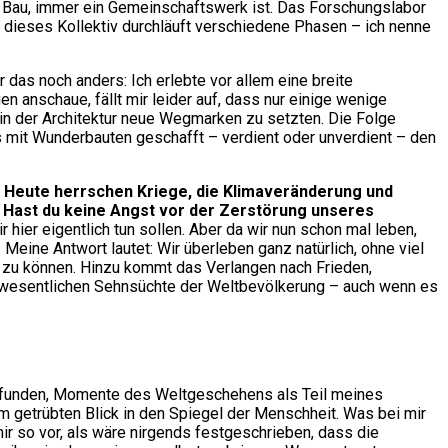
gen Bau, immer ein Gemeinschaftswerk ist. Das Forschungslabor
nd dieses Kollektiv durchläuft verschiedene Phasen – ich nenne
 das noch anders: Ich erlebte vor allem eine breite
 anschaue, fällt mir leider auf, dass nur einige wenige
 in der Architektur neue Wegmarken zu setzten. Die Folge
es mit Wunderbauten geschafft – verdient oder unverdient – den
:
Heute herrschen Kriege, die Klimaveränderung und
. Hast du keine Angst vor der Zerstörung unseres
er eigentlich tun sollen. Aber da wir nun schon mal leben,
Meine Antwort lautet: Wir überleben ganz natürlich, ohne viel
en zu können. Hinzu kommt das Verlangen nach Frieden,
e wesentlichen Sehnsüchte der Weltbevölkerung – auch wenn es
 gefunden, Momente des Weltgeschehens als Teil meines
em getrübten Blick in den Spiegel der Menschheit. Was bei mir
mir so vor, als wäre nirgends festgeschrieben, dass die