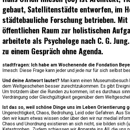
gebaut, Satellitenstädte entworfen, im H
städtebauliche Forschung betrieben. Mi
öffentlichen Raum zur holistischen Aufga
arbeitete als Psychologe nach C. G. Jung
zu einem Gespräch ohne Agenda.
stadtfragen: Ich habe am Wochenende die Fondation Beyel
Imesch: Diese Frage kann jeder und jede nur für sich selbst be
Und deine Antwort lautet?
Man kann einen Museumsbesuch heu
dem Weltgeschehen besser zurechtzukommen. Es gibt Ereignisse
Um trotzdem über die Runden zu kommen, ist es durchaus sinnvol
Verdrängung oder Gleichgültigkeit gegenüber dem Weltgesche
Ist das so, weil schöne Dinge uns im Leben Orientierung 
Ungerechtigkeit, Chaos, Bedrohung, Leid oder Gefahren. Aus S
den wir kaum etwas wissen oder über den wir nur medial informie
Chaos und Unordnung existieren an sich nicht, sie bilden sich (u
Katastrophen. Zudem schiessen wir Apparate ins All, die uns neu