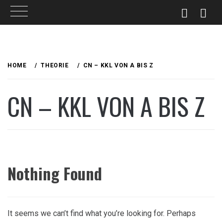
Skip
to
HOME
THEORIE
CN – KKL VON A BIS Z
content
CN – KKL VON A BIS Z
Nothing Found
It seems we can’t find what you’re looking for. Perhaps