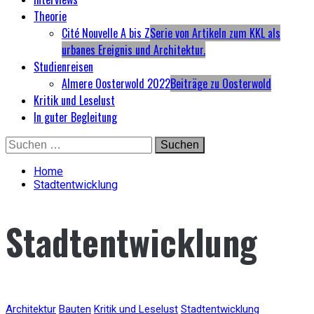
Theorie
Cité Nouvelle A bis Z
Serie von Artikeln zum KKL als
urbanes Ereignis und Architektur.
Studienreisen
Almere Oosterwold 2022
Beiträge zu Oosterwold
Kritik und Leselust
In guter Begleitung
Skip
Suchen
to
nach:
content
Home
Stadtentwicklung
Stadtentwicklung
Architektur
Bauten
Kritik und Leselust
Stadtentwicklung