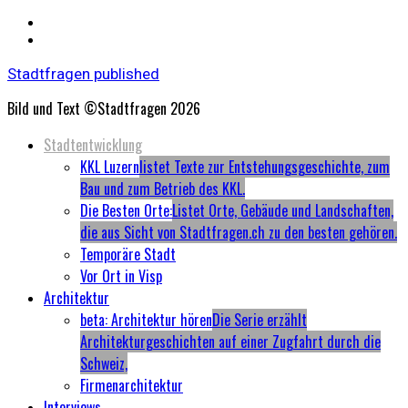
Stadtfragen published
Bild und Text ©Stadtfragen 2026
Primary
Stadtentwicklung
Menu
KKL Luzern
listet Texte zur Entstehungsgeschichte, zum
Bau und zum Betrieb des KKL.
Die Besten Orte:
Listet Orte, Gebäude und Landschaften,
die aus Sicht von Stadtfragen.ch zu den besten gehören.
Temporäre Stadt
Vor Ort in Visp
Architektur
beta: Architektur hören
Die Serie erzählt
Architekturgeschichten auf einer Zugfahrt durch die
Schweiz,
Firmenarchitektur
Interviews