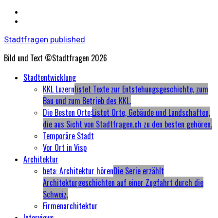
Stadtfragen published
Bild und Text ©Stadtfragen 2026
Primary
Stadtentwicklung
Menu
KKL Luzern
listet Texte zur Entstehungsgeschichte, zum
Bau und zum Betrieb des KKL.
Die Besten Orte:
Listet Orte, Gebäude und Landschaften,
die aus Sicht von Stadtfragen.ch zu den besten gehören.
Temporäre Stadt
Vor Ort in Visp
Architektur
beta: Architektur hören
Die Serie erzählt
Architekturgeschichten auf einer Zugfahrt durch die
Schweiz,
Firmenarchitektur
Interviews