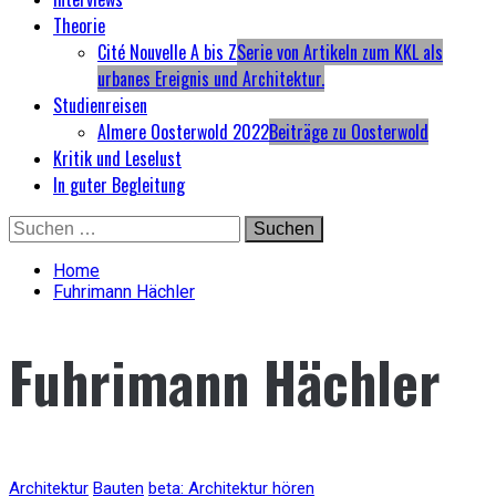
Theorie
Cité Nouvelle A bis Z
Serie von Artikeln zum KKL als
urbanes Ereignis und Architektur.
Studienreisen
Almere Oosterwold 2022
Beiträge zu Oosterwold
Kritik und Leselust
In guter Begleitung
Skip
Suchen
to
nach:
content
Home
Fuhrimann Hächler
Fuhrimann Hächler
Architektur
Bauten
beta: Architektur hören