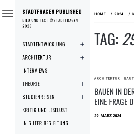
Skip
STADTFRAGEN PUBLISHED
to
HOME
2024
content
BILD UND TEXT ©STADTFRAGEN
2026
TAG:
2
Primary
STADTENTWICKLUNG
Menu
ARCHITEKTUR
INTERVIEWS
ARCHITEKTUR
BAUT
THEORIE
BAUEN IN DE
STUDIENREISEN
EINE FRAGE 
KRITIK UND LESELUST
29. MÄRZ 2024
IN GUTER BEGLEITUNG