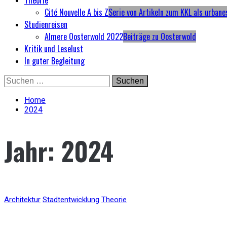
Theorie
Cité Nouvelle A bis Z
Serie von Artikeln zum KKL als urbane
Studienreisen
Almere Oosterwold 2022
Beiträge zu Oosterwold
Kritik und Leselust
In guter Begleitung
Skip
Suchen
to
nach:
content
Home
2024
Jahr:
2024
Architektur
Stadtentwicklung
Theorie