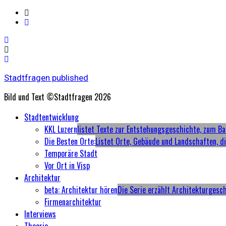
Stadtfragen published
Bild und Text ©Stadtfragen 2026
Primary
Stadtentwicklung
Menu
KKL Luzern
listet Texte zur Entstehungsgeschichte, zum Ba
Die Besten Orte:
Listet Orte, Gebäude und Landschaften, d
Temporäre Stadt
Vor Ort in Visp
Architektur
beta: Architektur hören
Die Serie erzählt Architekturgesc
Firmenarchitektur
Interviews