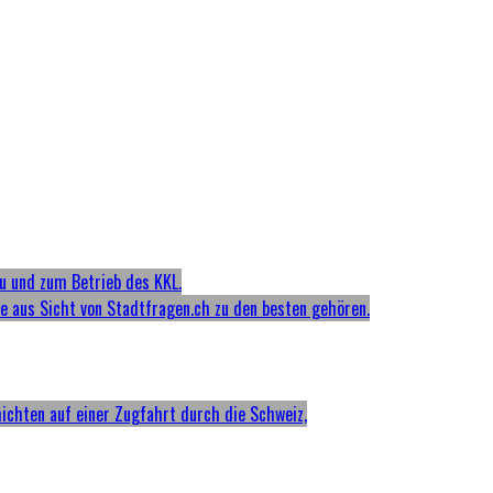
u und zum Betrieb des KKL.
ie aus Sicht von Stadtfragen.ch zu den besten gehören.
hichten auf einer Zugfahrt durch die Schweiz,