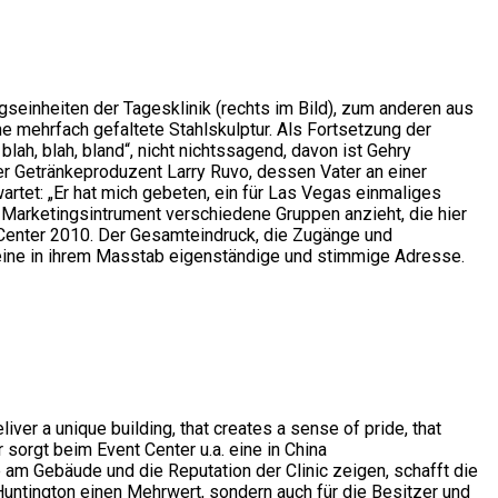
einheiten der Tagesklinik (rechts im Bild), zum anderen aus
e mehrfach gefaltete Stahlskulptur. Als Fortsetzung der
blah, blah, bland“, nicht nichtssagend, davon ist Gehry
Der Getränkeproduzent Larry Ruvo, dessen Vater an einer
artet: „Er hat mich gebeten, ein für Las Vegas einmaliges
 Marketingsintrument verschiedene Gruppen anzieht, die hier
t Center 2010. Der Gesamteindruck, die Zugänge und
eine in ihrem Masstab eigenständige und stimmige Adresse.
iver a unique building, that creates a sense of pride, that
r sorgt beim Event Center u.a. eine in China
e am Gebäude und die Reputation der Clinic zeigen, schafft die
 Huntington einen Mehrwert, sondern auch für die Besitzer und