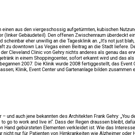
einen aus den viergeschossig aufgetürmten, kubischen Nutzungs
r (linker Gebäudeteil). Den offenen Zwischenraum überdeckt ein
cheinbar eher unwillig an die Tagesklinik an. „It’s not just blah, 
haft zu downtown Las Vegas einen Beitrag an die Stadt liefere. 
der Cleveland Clinic von Gehry nichts anderes als genau das erw
tränk in einem Shoppingcenter, sofort erkannt wird und das als
n begannen 2007. Die Klinik wurde 2008 fertiggestellt, das Even
ssen; Klinik, Event Center und Gartenanlage bilden zusammen 
r – und auch jene bekannten des Architekten Frank Gehry: „You del
 to go to work and live in“. Dass der Regen draussen bleibt, dafü
 von Hand gebürsteten Elementen verkleidet ist. Wie das Interess
ur nicht nur für Patienten von Hirnkrankeiten wie Alzheimer oder