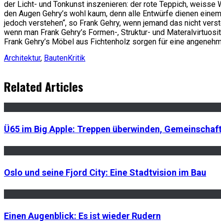
der Licht- und Tonkunst inszenieren: der rote Teppich, weiss
den Augen Gehry’s wohl kaum, denn alle Entwürfe dienen einem 
jedoch verstehen“, so Frank Gehry, wenn jemand das nicht vers
wenn man Frank Gehry’s Formen-, Struktur- und Materalvirtuosit
Frank Gehry’s Möbel aus Fichtenholz sorgen für eine angenehme
Architektur
,
Bauten
Kritik
Related Articles
Ü65 im Big Apple: Treppen überwinden, Gemeinschafte
Oslo und seine Fjord City: Eine Stadtvision im Bau
Einen Augenblick: Es ist wieder Rudern