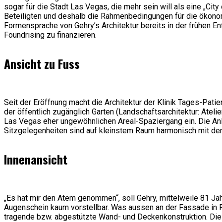
sogar für die Stadt Las Vegas, die mehr sein will als eine „City 
Beteiligten und deshalb die Rahmenbedingungen für die ökonom
Formensprache von Gehry’s Architektur bereits in der frühen En
Foundrising zu finanzieren.
Ansicht zu Fuss
Seit der Eröffnung macht die Architektur der Klinik Tages-Pati
der öffentlich zugänglich Garten (Landschaftsarchitektur: Ate
Las Vegas eher ungewöhnlichen Areal-Spaziergang ein. Die Anla
Sitzgelegenheiten sind auf kleinstem Raum harmonisch mit d
Innenansicht
„Es hat mir den Atem genommen“, soll Gehry, mittelweile 81 Jah
Augenschein kaum vorstellbar. Was aussen an der Fassade in For
tragende bzw. abgestützte Wand- und Deckenkonstruktion. Die 