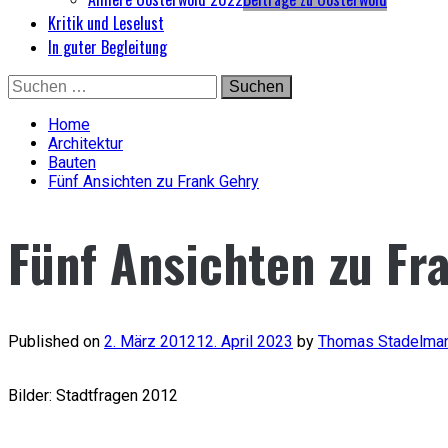
Kritik und Leselust
In guter Begleitung
Skip
Suchen
to
nach:
content
Home
Architektur
Bauten
Fünf Ansichten zu Frank Gehry
Fünf Ansichten zu Fr
Published on
2. März 2012
12. April 2023
by
Thomas Stadelma
Bilder: Stadtfragen 2012