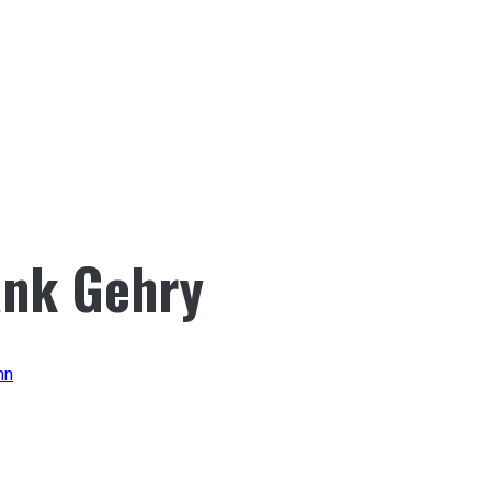
ank Gehry
nn