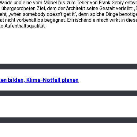
e Wände und eine vom Möbel bis zum Teller von Frank Gehry entw
übergeordneten Ziel, dem der Architekt seine Gestalt verleiht: „
teht, „when somebody doesn’t get it“, denn solche Dinge benötig
ät nicht vorbehaltlos begegnet. Erfrischend einfach wirkt in dies
 Aufenthaltsqualität.
n bilden, Klima-Notfall planen