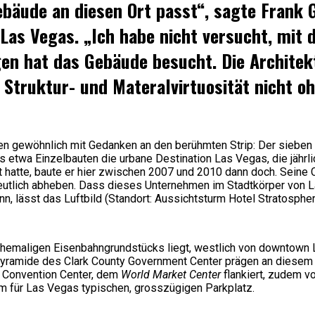
Gebäude an diesen Ort passt“, sagte Frank 
n Las Vegas. „Ich habe nicht versucht, mi
gen hat das Gebäude besucht. Die Architek
Struktur- und Materalvirtuosität nicht o
gewöhnlich mit Gedanken an den berühmten Strip: Der sieben Ki
s etwa Einzelbauten die urbane Destination Las Vegas, die jähr
atte, baute er hier zwischen 2007 und 2010 dann doch. Seine Cle
eutlich abheben. Dass dieses Unternehmen im Stadtkörper von Las
n, lässt das Luftbild (Standort: Aussichtsturm Hotel Stratosph
es ehemaligen Eisenbahngrundstücks liegt, westlich von downto
pyramide des Clark County Government Center prägen an diesem O
 Convention Center, dem
World Market Center
flankiert, zudem vo
em für Las Vegas typischen, grosszügigen Parkplatz.