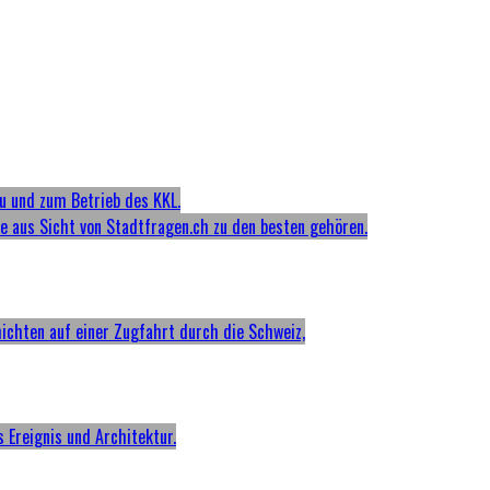
u und zum Betrieb des KKL.
ie aus Sicht von Stadtfragen.ch zu den besten gehören.
hichten auf einer Zugfahrt durch die Schweiz,
s Ereignis und Architektur.