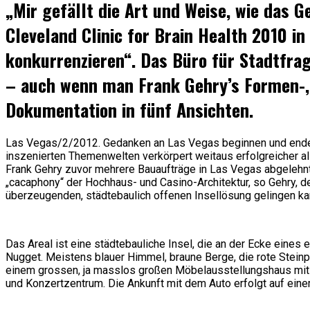
„Mir gefällt die Art und Weise, wie das 
Cleveland Clinic for Brain Health 2010 i
konkurrenzieren“. Das Büro für Stadtfra
– auch wenn man Frank Gehry’s Formen-, 
Dokumentation in fünf Ansichten.
Las Vegas/2/2012. Gedanken an Las Vegas beginnen und enden 
inszenierten Themenwelten verkörpert weitaus erfolgreicher al
Frank Gehry zuvor mehrere Bauaufträge in Las Vegas abgelehnt h
„cacaphony“ der Hochhaus- und Casino-Architektur, so Gehry, d
überzeugenden, städtebaulich offenen Insellösung gelingen kan
Das Areal ist eine städtebauliche Insel, die an der Ecke ein
Nugget. Meistens blauer Himmel, braune Berge, die rote Stein
einem grossen, ja masslos großen Möbelausstellungshaus mit
und Konzertzentrum. Die Ankunft mit dem Auto erfolgt auf ein