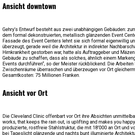
Ansicht downtown
Gehry’s Entwurf besteht aus zwei unabhängigen Gebäuden: zum 
dem formal dekonstruierten, metallisch glänzenden Event Cente
Fassade des Event Centers lehnt sie sich formal eigenwillig und s
überzeugt, gerade weil die Architektur in indirekter Nachbarsc
Hirnkrankheit gestorben war, hatte als Auftraggeber und Mäzen 
Gebäude zu schaffen, dass als solches, ähnlich einem Markenge
Events durchführen“, so der Meister rückblickend. Die Arbeite
Zwischenräume überraschen und überzeugen vor Ort gleicherma
Gesamtkosten: 75 Millionen Franken.
Ansicht vor Ort
Die Cleveland Clinic offenbart vor Ort ihre Absichten unmittelba
works, that keeps the rain out, is uplifting and makes you happy
produzierte, rostfreie Stahlstruktur, die mit 18’000 an Ort und
bei Tageslicht glänzende und nachts bunt illuminierte Architekt