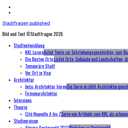
Stadtfragen published
Bild und Text ©Stadtfragen 2026
Primary
Stadtentwicklung
Menu
KKL Luzern
listet Texte zur Entstehungsgeschichte, zum Ba
Die Besten Orte:
Listet Orte, Gebäude und Landschaften, d
Temporäre Stadt
Vor Ort in Visp
Architektur
beta: Architektur hören
Die Serie erzählt Architekturgesc
Firmenarchitektur
Interviews
Theorie
Cité Nouvelle A bis Z
Serie von Artikeln zum KKL als urbane
Studienreisen
Almere Oosterwold 2022
Beiträge zu Oosterwold