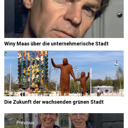
Winy Maas über die unternehmerische Stadt
Die Zukunft der wachsenden grünen Stadt
Beitragsnavigation
Previous