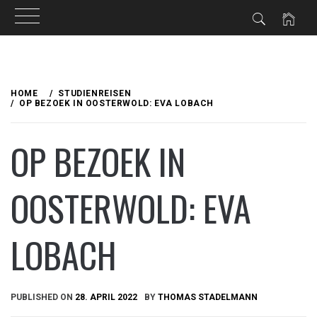
Skip
to
HOME
STUDIENREISEN
content
OP BEZOEK IN OOSTERWOLD: EVA LOBACH
OP BEZOEK IN
OOSTERWOLD: EVA
LOBACH
PUBLISHED ON
28. APRIL 2022
BY
THOMAS STADELMANN